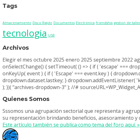
Tags
Buscar:
Almacenamiento
Disco Rigido
Documentos
Electrónica
friendship
gestion de talle
tecnologia
USB
Archivos
Archivos
Elegir el mes octubre 2025 enero 2025 septiembre 2022 ag
onSelectChange() { setTimeout( () => { if ( 'escape' === drop
onKeyUp( event ) { if ( 'Escape' === event.key ) { dropdown.d
dropdown.dataset.lastkey; } dropdown.addEventListener( 'k
); })( "archives-dropdown-3" ); //# sourceURL=WP_Widget
Quienes Somos
Sssomos una agrupación sectorial que representa y agrupa a
su representación brindando beneficios, asesoramiento y c
Este artículo también se publica como tema del foro aquí. »