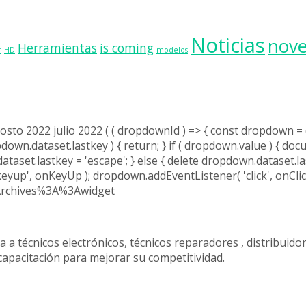
Noticias
nov
Herramientas
is coming
r
HD
modelos
osto 2022 julio 2022 ( ( dropdownId ) => { const dropdown 
down.dataset.lastkey ) { return; } if ( dropdown.value ) { docu
ataset.lastkey = 'escape'; } else { delete dropdown.dataset.las
eyup', onKeyUp ); dropdown.addEventListener( 'click', onCl
_Archives%3A%3Awidget
 técnicos electrónicos, técnicos reparadores , distribuidor
apacitación para mejorar su competitividad.