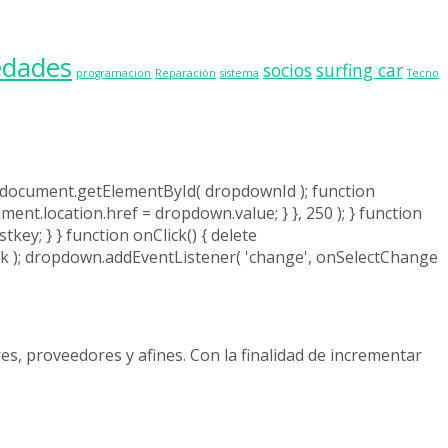
edades
socios
surfing car
programacion
Reparación
sistema
Tecno
= document.getElementById( dropdownId ); function
ment.location.href = dropdown.value; } }, 250 ); } function
tkey; } } function onClick() { delete
ick ); dropdown.addEventListener( 'change', onSelectChange
es, proveedores y afines. Con la finalidad de incrementar