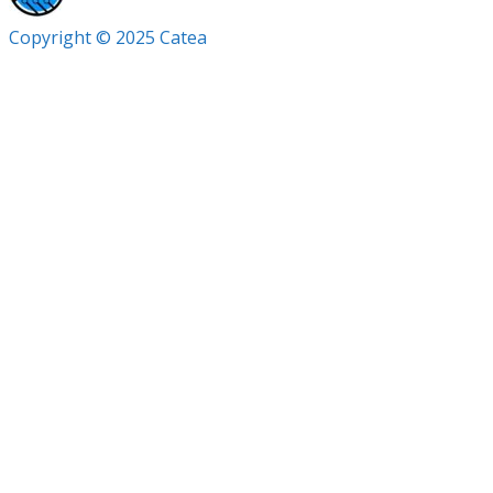
Copyright © 2025 Catea
Sign In
La contraseña debe tener un míni
I want to sign up as instructor
Recordarme
Sign In
Registro
Restaurar la contraseña
Send reset link